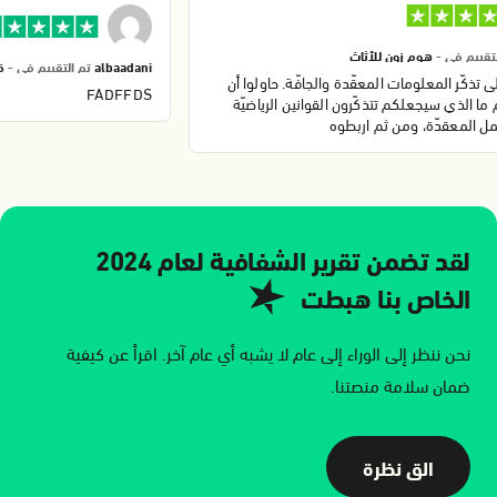
التقييم في -
هوم زون للأثاث
albaadani
تم التقييم في -
لى تذكّر المعلومات المعقّدة والجافّة. حاولوا أن
FADFFDS
 ما الذي سيجعلكم تتذكّرون القوانين الرياضيّة
جمل المعقدّة، ومن ثم اربطوه
لقد تضمن تقرير الشفافية لعام 2024
الخاص بنا هبطت
نحن ننظر إلى الوراء إلى عام لا يشبه أي عام آخر. اقرأ عن كيفية
ضمان سلامة منصتنا.
الق نظرة