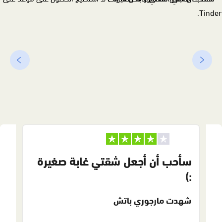
أصلحت هاتفي المكسور. لكن ما
سأحب أن أجعل شقتي غابة صغيرة
:)
زلت لا أستطيع الحصول على موعد
على Tinder.
شهدت مارجوري باتش
ماكس من ذوي الخبرة في إعادة التقنية